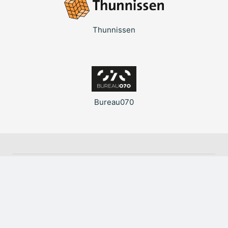
Thunnissen
Bureau070
© Thunnissen Groep 2026
De beelden, impressies, maten, oppervlakten en prijzen zijn zo
nauwkeurig mogelijk vastgesteld. Aan de indicatieve waarden kunnen
geen rechten worden ontleend.
Privacyverklaring